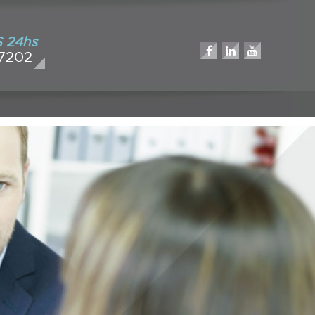
 24hs
 7202